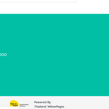
4000
Powered By
Thailand YellowPages