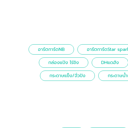
อาร์ตการ์ดNB
อาร์ตการ์ดStar spar
กล่องแป้ง ไร่ขิง
DHแดฮัง
กระดาษแข็ง/จั่วปัง
กระดาษน้ำ