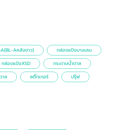
ดA(BL-Aหลังขาว)
กล่องแป้งบางเลน
กล่องแป้งXSD
กระดาษน้ำตาล
ำตาล
สติ๊กเกอร์
ปรุ๊ฟ