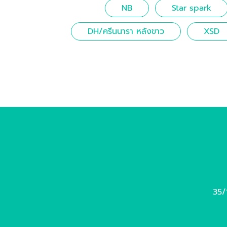
NB
Star spark
DH/ครีนนารา หลังขาว
XSD
35/