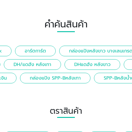
คำค้นสินค้า
k
อาร์ตการ์ต
กล่องแป้งหลังขาว บางเลนเกร
DH/แดฮัง หลังเทา
DHแดฮัง หลังขาว
เงิน
กล่องแป้ง SPP-Bหลังเทา
SPP-Bหลังน้
ตราสินค้า