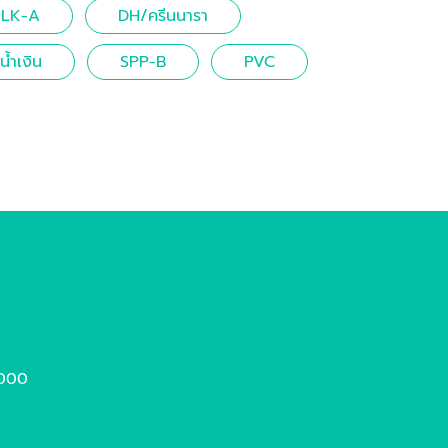
LK-A
DH/ครีนนารา
้ำเงิน
SPP-B
PVC
4000