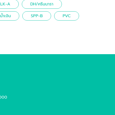
LK-A
DH/ครีนนารา
้ำเงิน
SPP-B
PVC
4000