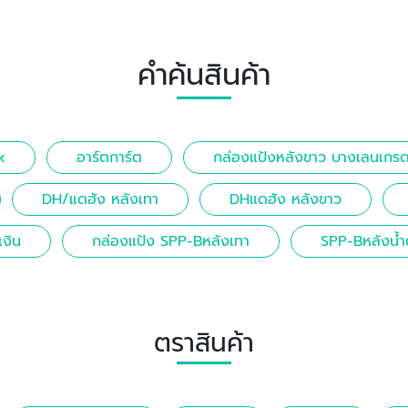
คำค้นสินค้า
k
อาร์ตการ์ต
กล่องแป้งหลังขาว บางเลนเกร
DH/แดฮัง หลังเทา
DHแดฮัง หลังขาว
เงิน
กล่องแป้ง SPP-Bหลังเทา
SPP-Bหลังน้
ตราสินค้า