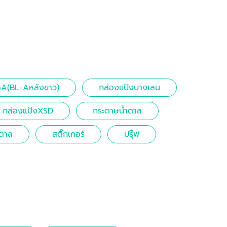
ดA(BL-Aหลังขาว)
กล่องแป้งบางเลน
กล่องแป้งXSD
กระดาษน้ำตาล
ำตาล
สติ๊กเกอร์
ปรุ๊ฟ