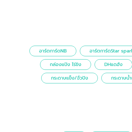
อาร์ตการ์ดNB
อาร์ตการ์ดStar spar
กล่องแป้ง ไร่ขิง
DHแดฮัง
กระดาษแข็ง/จั่วปัง
กระดาษน้ำ