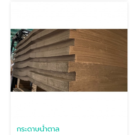
กระดาษน้ำตาล