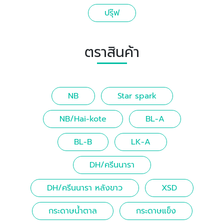
ปรุ๊ฟ
ตราสินค้า
NB
Star spark
NB/Hai-kote
BL-A
BL-B
LK-A
DH/ครีนนารา
DH/ครีนนารา หลังขาว
XSD
กระดาษน้ำตาล
กระดาษแข็ง