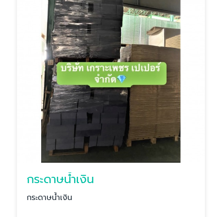
กระดาษน้ำเงิน
กระดาษน้ำเงิน