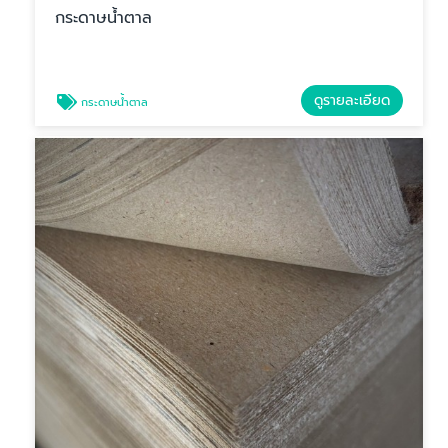
กระดาษน้ำตาล
ดูรายละเอียด
กระดาษน้ำตาล