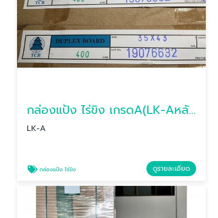
กล่องแป้ง ไร่ขิง เกรดA(LK-Aหลังเทา)
LK-A
ดูรายละเอียด
กล่องแป้ง ไร่ขิง