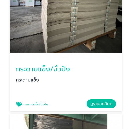
กระดาษแข็ง/จั่วปัง
กระดาษแข็ง
ดูรายละเอียด
กระดาษแข็ง/จั่วปัง