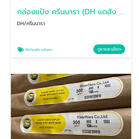
กล่องแป้ง ครีนนารา (DH แดฮัง หลังเทา)
DH/ครีนนารา
ดูรายละเอียด
DH/แดฮัง หลังเทา