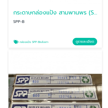
กระดาษกล่องแป้ง สามพานพร (SPP-B) หลังเทา/หลังน้ำตาล
SPP-B
ดูรายละเอียด
กล่องแป้ง SPP-Bหลังเทา