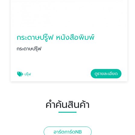
กระดาษปรู๊ฟ หนังสือพิมพ์
กระดาษปรุ๊ฟ
ดูรายละเอียด
ปรุ๊ฟ
คำค้นสินค้า
อาร์ตการ์ดNB