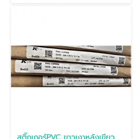
สติ๊กเกอร์PVC ขาวเงาหลังเขียว