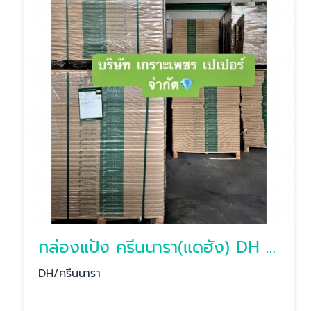
กล่องแป้ง ครีนนารา(แดฮัง) DH หลังขาว/หลังเทา
DH/ครีนนารา