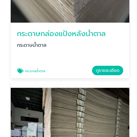
กระดาษกล่องแป้งหลังน้ำตาล
กระดาษน้ำตาล
ดูรายละเอียด
กระดาษน้ำตาล