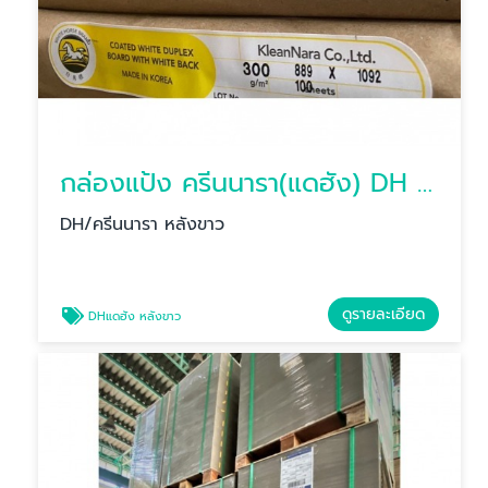
กล่องแป้ง ครีนนารา(แดฮัง) DH หลังขาว
DH/ครีนนารา หลังขาว
ดูรายละเอียด
DHแดฮัง หลังขาว