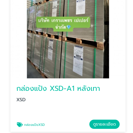
กล่องแป้ง XSD-A1 หลังเทา
XSD
ดูรายละเอียด
กล่องแป้งXSD