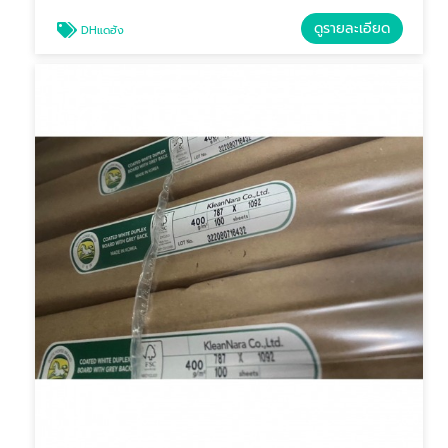
ดูรายละเอียด
DHแดฮัง