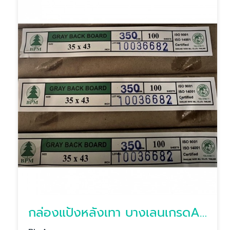
กล่องแป้งหลังเทา บางเลนเกรดA(BL-Aหลังเทา)