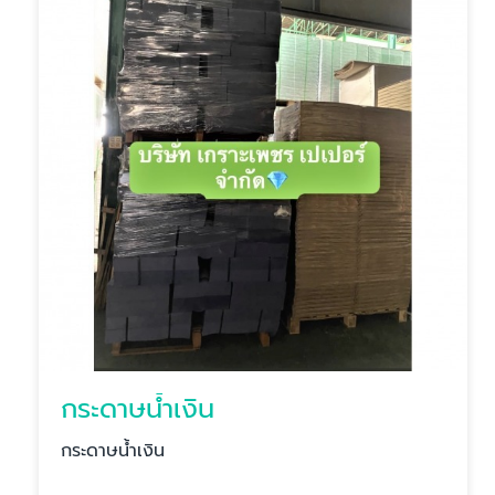
กระดาษน้ำเงิน
กระดาษน้ำเงิน