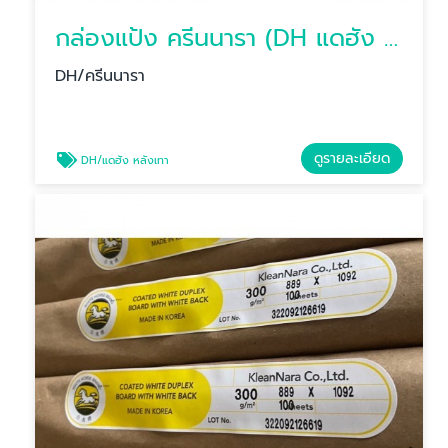
กล่องแป้ง ครีนนารา (DH แดฮัง หลังเทา)
DH/ครีนนารา
ดูรายละเอียด
DH/แดฮัง หลังเทา