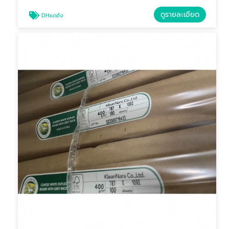
ดูรายละเอียด
DHแดฮัง