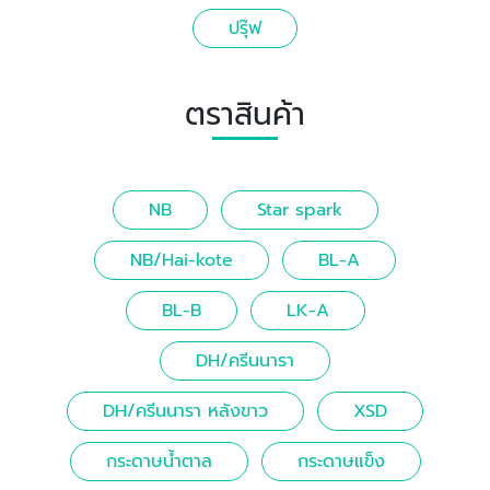
ปรุ๊ฟ
ตราสินค้า
NB
Star spark
NB/Hai-kote
BL-A
BL-B
LK-A
DH/ครีนนารา
DH/ครีนนารา หลังขาว
XSD
กระดาษน้ำตาล
กระดาษแข็ง