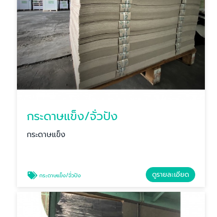
กระดาษแข็ง/จั่วปัง
กระดาษแข็ง
ดูรายละเอียด
กระดาษแข็ง/จั่วปัง