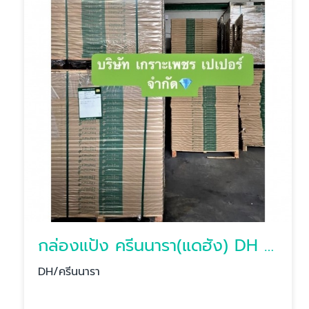
กล่องแป้ง ครีนนารา(แดฮัง) DH หลังขาว/หลังเทา
DH/ครีนนารา