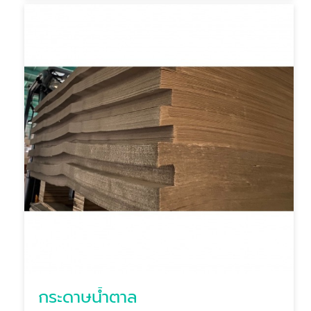
กระดาษน้ำตาล