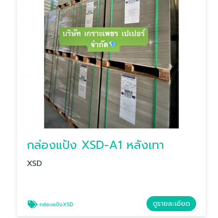
กล่องแป้ง XSD-A1 หลังเทา
XSD
ดูรายละเอียด
กล่องแป้งXSD