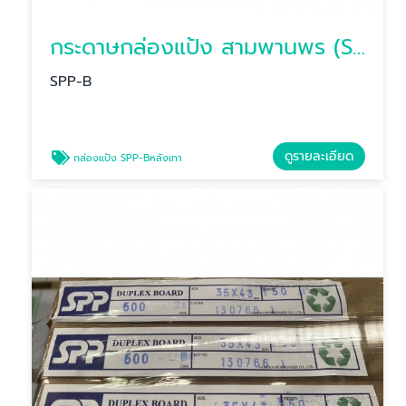
กระดาษกล่องแป้ง สามพานพร (SPP-B) หลังเทา/หลังน้ำตาล
SPP-B
ดูรายละเอียด
กล่องแป้ง SPP-Bหลังเทา