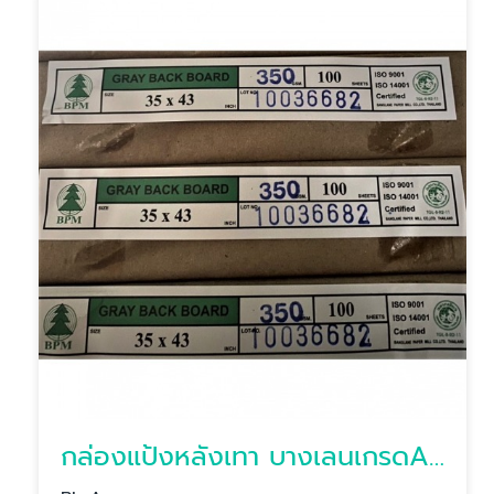
กล่องแป้งหลังเทา บางเลนเกรดA(BL-Aหลังเทา)