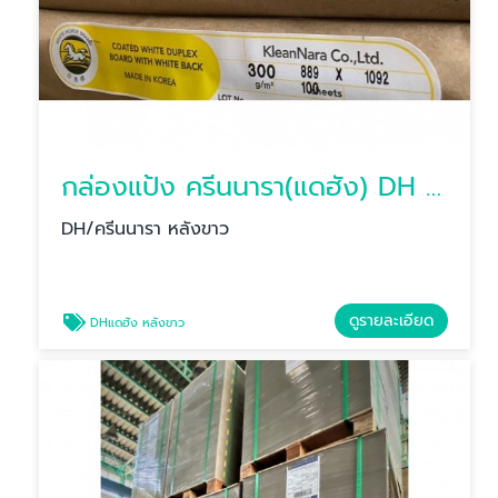
กล่องแป้ง ครีนนารา(แดฮัง) DH หลังขาว
DH/ครีนนารา หลังขาว
ดูรายละเอียด
DHแดฮัง หลังขาว