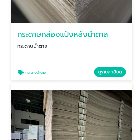
กระดาษกล่องแป้งหลังน้ำตาล
กระดาษน้ำตาล
ดูรายละเอียด
กระดาษน้ำตาล