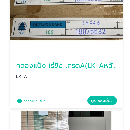
กล่องแป้ง ไร่ขิง เกรดA(LK-Aหลังเทา)
LK-A
ดูรายละเอียด
กล่องแป้ง ไร่ขิง