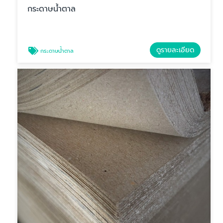
กระดาษน้ำตาล
ดูรายละเอียด
กระดาษน้ำตาล