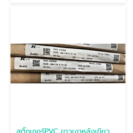
สติ๊กเกอร์PVC ขาวเงาหลังเขียว