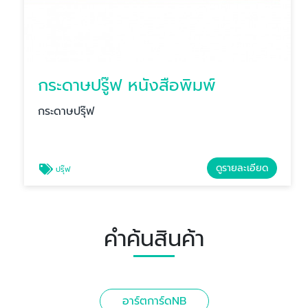
กระดาษปรู๊ฟ หนังสือพิมพ์
กระดาษปรุ๊ฟ
ดูรายละเอียด
ปรุ๊ฟ
คำค้นสินค้า
อาร์ตการ์ดNB