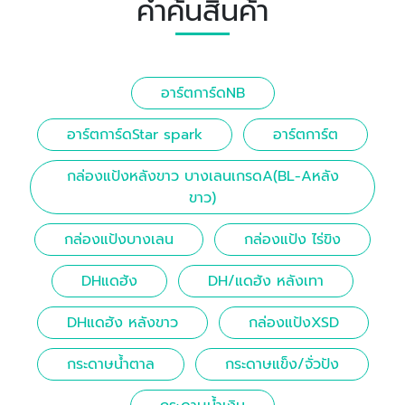
คำค้นสินค้า
อาร์ตการ์ดNB
อาร์ตการ์ดStar spark
อาร์ตการ์ต
กล่องแป้งหลังขาว บางเลนเกรดA(BL-Aหลัง
ขาว)
กล่องแป้งบางเลน
กล่องแป้ง ไร่ขิง
DHแดฮัง
DH/แดฮัง หลังเทา
DHแดฮัง หลังขาว
กล่องแป้งXSD
กระดาษน้ำตาล
กระดาษแข็ง/จั่วปัง