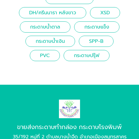
DH/ครีนนารา หลังขาว
XSD
กระดาษน้ำตาล
กระดาษแข็ง
กระดาษน้ำเงิน
SPP-B
PVC
กระดาษปรุ๊ฟ
ขายส่งกระดาษทำกล่อง กระดาษโรงพิมพ์
35/192 หมู่ที่ 2 ตำบลบางน้ำจืด อำเภอเมืองสมุทรสาคร