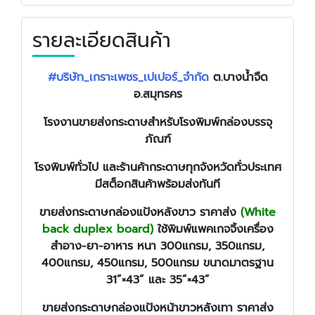
รายละเอียดสินค้า
#บริษัท_เกราะเพชร_เปเปอร์_จำกัด
ต.บางน้ำจืด
อ.สมุทรคร
โรงงานขายส่งกระดาษสำหรับโรงพิมพ์กล่องบรรจุ
ภัณฑ์
โรงพิมพ์ทั่วไป และร้านค้ากระดาษทุกจังหวัดทั่วประเทศ
มีสต็อกสินค้าพร้อมส่งทันที
ขายส่งกระดาษกล่องแป้งหลังขาว ราคาส่ง
(White
back duplex board)
ใช้พิมพ์แพคเกจจิ้งเครื่อง
สำอาง-ยา-อาหาร หนา 300แกรม, 350แกรม,
400แกรม, 450แกรม, 500แกรม ขนาดมาตรฐาน
31”×43” และ 35”×43”
ขายส่งกระดาษกล่องแป้งหน้าขาวหลังเทา ราคาส่ง