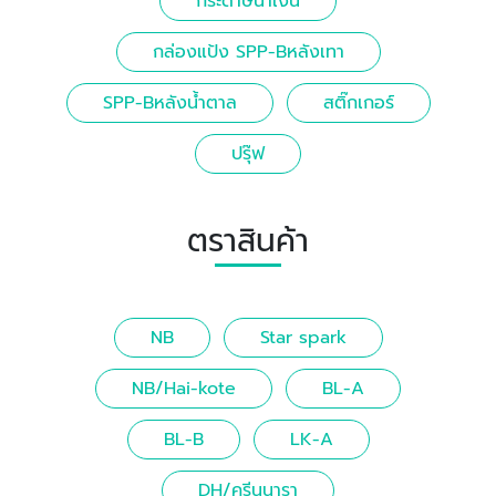
กระดาษน้ำเงิน
กล่องแป้ง SPP-Bหลังเทา
SPP-Bหลังน้ำตาล
สติ๊กเกอร์
ปรุ๊ฟ
ตราสินค้า
NB
Star spark
NB/Hai-kote
BL-A
BL-B
LK-A
DH/ครีนนารา