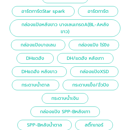
อาร์ตการ์ดStar spark
อาร์ตการ์ต
กล่องแป้งหลังขาว บางเลนเกรดA(BL-Aหลัง
ขาว)
กล่องแป้งบางเลน
กล่องแป้ง ไร่ขิง
DHแดฮัง
DH/แดฮัง หลังเทา
DHแดฮัง หลังขาว
กล่องแป้งXSD
กระดาษน้ำตาล
กระดาษแข็ง/จั่วปัง
กระดาษน้ำเงิน
กล่องแป้ง SPP-Bหลังเทา
SPP-Bหลังน้ำตาล
สติ๊กเกอร์