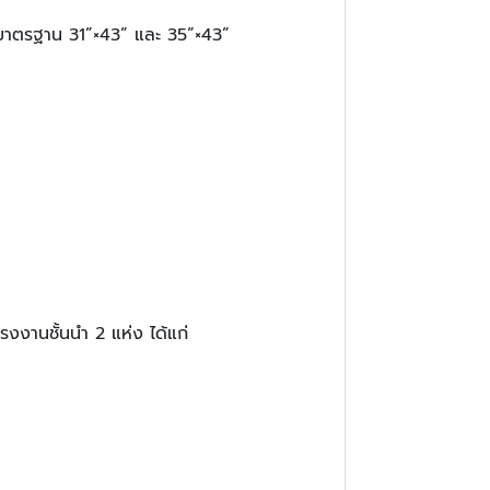
มาตรฐาน 31”×43” และ 35”×43”
งงานชั้นนำ 2 แห่ง ได้แก่