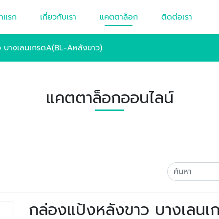
้าแรก
เกี่ยวกับเรา
แคตตาล็อก
ติดต่อเรา
ว บางเลนเกรดA(BL-Aหลังขาว)
แคตตาล็อกออนไลน์
กล่องแป้งหลังขาว บางเลนเ