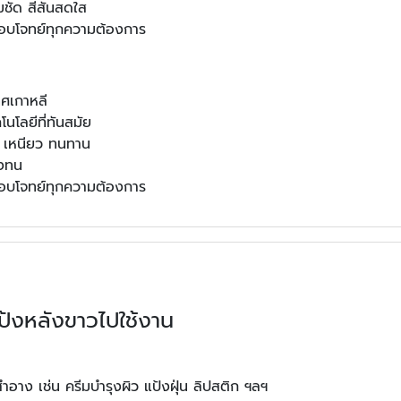
มชัด สีสันสดใส
อบโจทย์ทุกความต้องการ
ศเกาหลี
โลยีที่ทันสมัย
น เหนียว ทนทาน
คงทน
อบโจทย์ทุกความต้องการ
้งหลังขาวไปใช้งาน
ำอาง เช่น ครีมบำรุงผิว แป้งฝุ่น ลิปสติก ฯลฯ