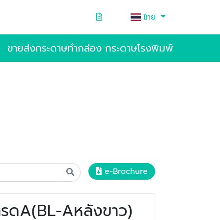
ไทย
ขายส่งกระดาษทำกล่อง กระดาษโรงพิมพ์
e-Brochure
กรดA(BL-Aหลังขาว)