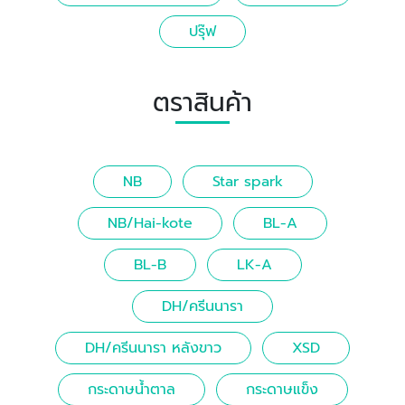
ปรุ๊ฟ
ตราสินค้า
NB
Star spark
NB/Hai-kote
BL-A
BL-B
LK-A
DH/ครีนนารา
DH/ครีนนารา หลังขาว
XSD
กระดาษน้ำตาล
กระดาษแข็ง