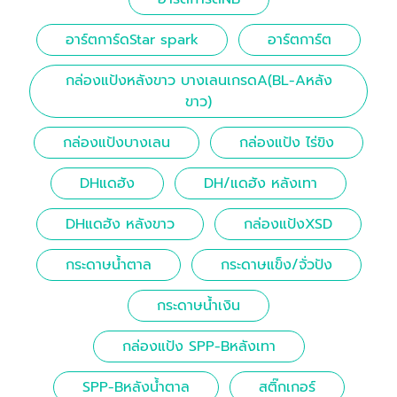
อาร์ตการ์ดStar spark
อาร์ตการ์ต
กล่องแป้งหลังขาว บางเลนเกรดA(BL-Aหลัง
ขาว)
กล่องแป้งบางเลน
กล่องแป้ง ไร่ขิง
DHแดฮัง
DH/แดฮัง หลังเทา
DHแดฮัง หลังขาว
กล่องแป้งXSD
กระดาษน้ำตาล
กระดาษแข็ง/จั่วปัง
กระดาษน้ำเงิน
กล่องแป้ง SPP-Bหลังเทา
SPP-Bหลังน้ำตาล
สติ๊กเกอร์