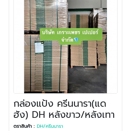
กล่องแป้ง ครีนนารา(แด
ฮัง) DH หลังขาว/หลังเทา
ตราสินค้า :
DH/ครีนนารา