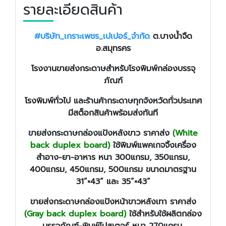
รายละเอียดสินค้า
#บริษัท_เกราะเพชร_เปเปอร์_จำกัด
ต.บางน้ำจืด
อ.สมุทรคร
โรงงานขายส่งกระดาษสำหรับโรงพิมพ์กล่องบรรจุ
ภัณฑ์
โรงพิมพ์ทั่วไป และร้านค้ากระดาษทุกจังหวัดทั่วประเทศ
มีสต็อกสินค้าพร้อมส่งทันที
ขายส่งกระดาษกล่องแป้งหลังขาว ราคาส่ง
(White
back duplex board)
ใช้พิมพ์แพคเกจจิ้งเครื่อง
สำอาง-ยา-อาหาร หนา 300แกรม, 350แกรม,
400แกรม, 450แกรม, 500แกรม ขนาดมาตรฐาน
31”×43” และ 35”×43”
ขายส่งกระดาษกล่องแป้งหน้าขาวหลังเทา ราคาส่ง
(Gray back duplex board)
ใช้สำหรับใช้ผลิตกล่อง
บรรจุภัณฑ์-พิมพ์โปสเตอร์ หนา 270แกรม,