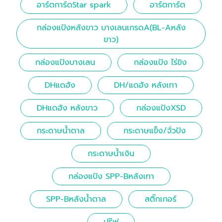
อาร์ตการ์ดStar spark
อาร์ตการ์ต
กล่องแป้งหลังขาว บางเลนเกรดA(BL-Aหลัง
ขาว)
กล่องแป้งบางเลน
กล่องแป้ง ไร่ขิง
DHแดฮัง
DH/แดฮัง หลังเทา
DHแดฮัง หลังขาว
กล่องแป้งXSD
กระดาษน้ำตาล
กระดาษแข็ง/จั่วปัง
กระดาษน้ำเงิน
กล่องแป้ง SPP-Bหลังเทา
SPP-Bหลังน้ำตาล
สติ๊กเกอร์