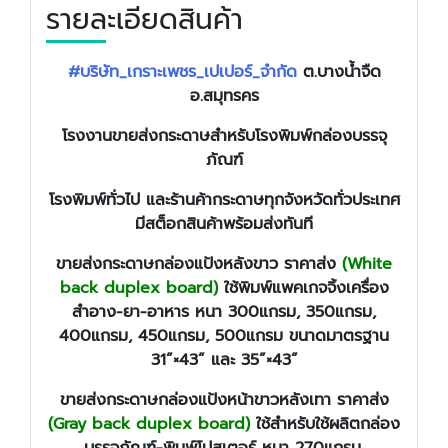
รายละเอียดสินค้า
#บริษัท_เกราะเพชร_เปเปอร์_จำกัด
ต.บางน้ำจืด
อ.สมุทรคร
โรงงานขายส่งกระดาษสำหรับโรงพิมพ์กล่องบรรจุ
ภัณฑ์
โรงพิมพ์ทั่วไป และร้านค้ากระดาษทุกจังหวัดทั่วประเทศ
มีสต็อกสินค้าพร้อมส่งทันที
ขายส่งกระดาษกล่องแป้งหลังขาว ราคาส่ง
(White
back duplex board)
ใช้พิมพ์แพคเกจจิ้งเครื่อง
สำอาง-ยา-อาหาร หนา 300แกรม, 350แกรม,
400แกรม, 450แกรม, 500แกรม ขนาดมาตรฐาน
31”×43” และ 35”×43”
ขายส่งกระดาษกล่องแป้งหน้าขาวหลังเทา ราคาส่ง
(Gray back duplex board)
ใช้สำหรับใช้ผลิตกล่อง
บรรจุภัณฑ์-พิมพ์โปสเตอร์ หนา 270แกรม,