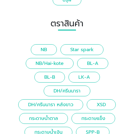
ปรุ๊ฟ
ตราสินค้า
NB
Star spark
NB/Hai-kote
BL-A
BL-B
LK-A
DH/ครีนนารา
DH/ครีนนารา หลังขาว
XSD
กระดาษน้ำตาล
กระดาษแข็ง
กระดาษน้ำเงิน
SPP-B